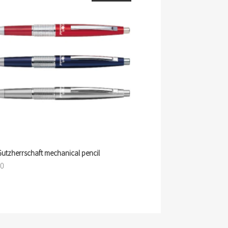
Gutzherrschaft mechanical pencil
00