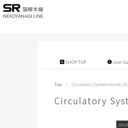
SHOP TOP
User Gu
Top
/
Circulatory System Goods 20
Circulatory Sy
SOLD