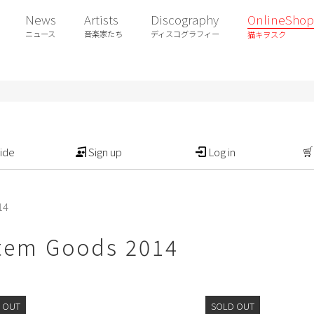
News
Artists
Discography
OnlineShop
ニュース
音楽家たち
ディスコグラフィー
猫キヲスク
ide
Sign up
Log in
14
stem Goods 2014
 OUT
SOLD OUT